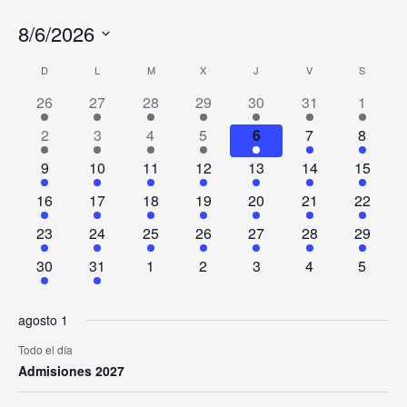
DOMINGO
LUNES
MARTES
MIÉRCOLES
JUEVES
VIERNES
SÁBADO
8/6/2026
Seleccionar
Calendario
D
L
M
X
J
V
S
fecha.
de
26
27
28
29
30
31
1
Eventos
2
3
4
5
6
7
8
9
10
11
12
13
14
15
16
17
18
19
20
21
22
23
24
25
26
27
28
29
30
31
1
2
3
4
5
agosto 1
Todo el día
Admisiones 2027