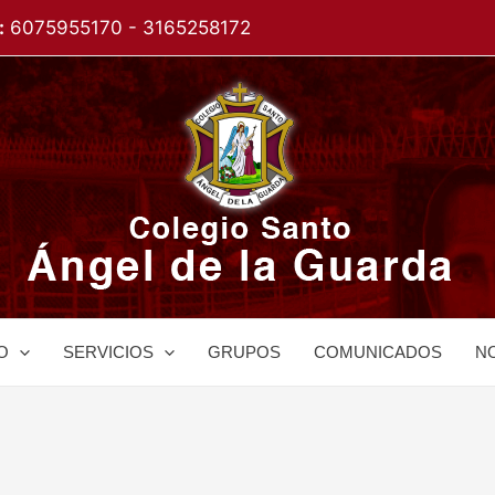
:
6075955170 - 3165258172
O
SERVICIOS
GRUPOS
COMUNICADOS
NO