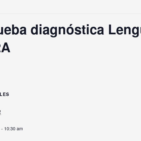
ueba diagnóstica Leng
2A
LES
2
 - 10:30 am