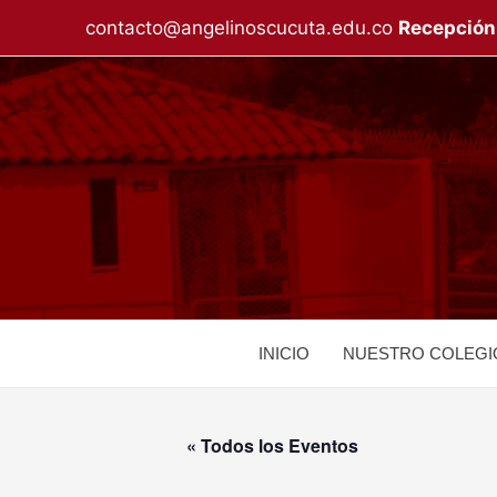
Ir
contacto@angelinoscucuta.edu.co
Recepción
al
contenido
INICIO
NUESTRO COLEGI
« Todos los Eventos