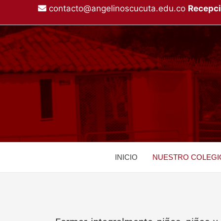
Ir
contacto@angelinoscucuta.edu.co
Recepci
al
contenido
INICIO
NUESTRO COLEGI