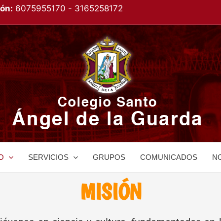
ón:
6075955170 - 3165258172
O
SERVICIOS
GRUPOS
COMUNICADOS
NO
MISIÓN