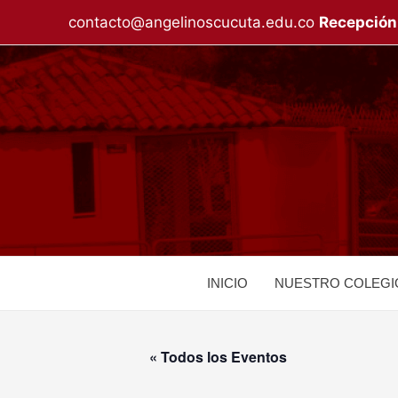
Ir
contacto@angelinoscucuta.edu.co
Recepción
al
contenido
INICIO
NUESTRO COLEGI
« Todos los Eventos