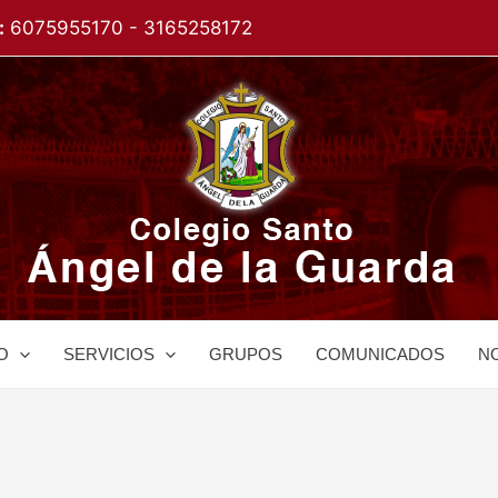
:
6075955170 - 3165258172
O
SERVICIOS
GRUPOS
COMUNICADOS
NO