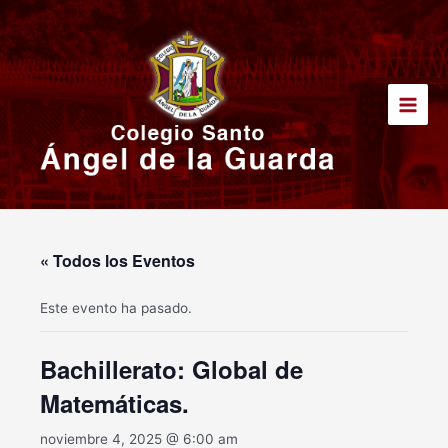
Ir
Main
al
Men
contenido
« Todos los Eventos
Este evento ha pasado.
Bachillerato: Global de
Matemáticas.
noviembre 4, 2025 @ 6:00 am