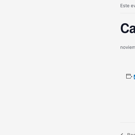
Este e
Ca
noviem
Bach