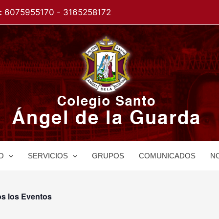
:
6075955170 - 3165258172
O
SERVICIOS
GRUPOS
COMUNICADOS
NO
s los Eventos