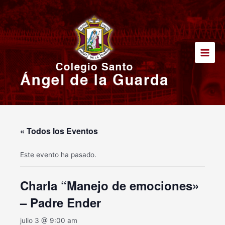
Ir
Main
al
Men
contenido
« Todos los Eventos
Este evento ha pasado.
Charla “Manejo de emociones»
– Padre Ender
julio 3 @ 9:00 am