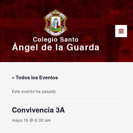
Ir
Main
al
Men
contenido
« Todos los Eventos
Este evento ha pasado.
Convivencia 3A
mayo 19 @ 6:30 am