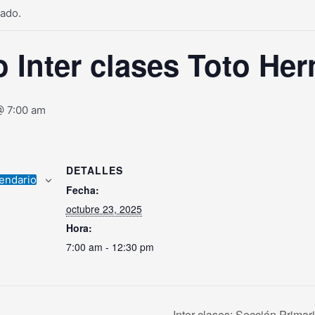
sado.
 Inter clases Toto He
@ 7:00 am
DETALLES
lendario
Fecha:
octubre 23, 2025
Hora:
7:00 am - 12:30 pm
Inter clases: Sección Primar