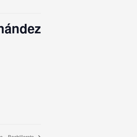
rnández
ia – Bachillerato