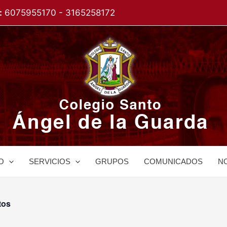
:
6075955170 - 3165258172
O
SERVICIOS
GRUPOS
COMUNICADOS
NO
tos