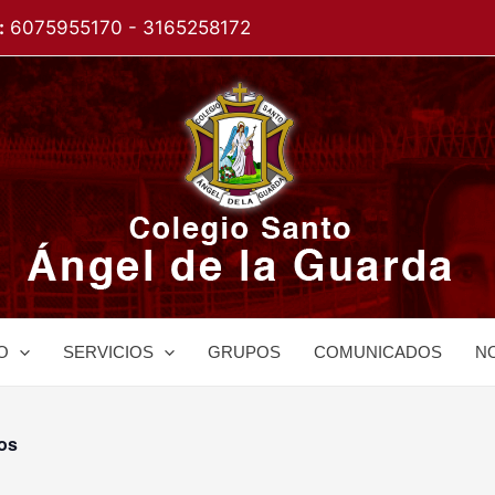
:
6075955170 - 3165258172
O
SERVICIOS
GRUPOS
COMUNICADOS
NO
os