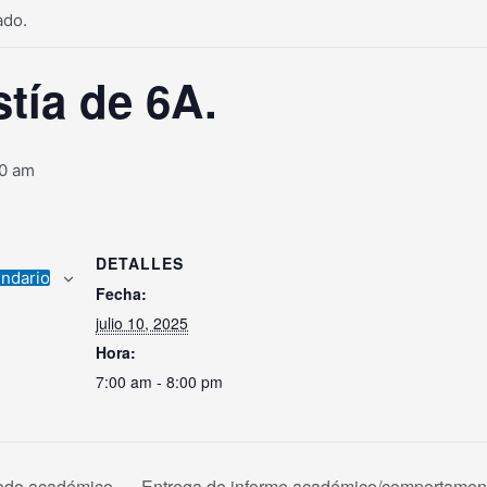
ado.
stía de 6A.
00 am
DETALLES
endario
Fecha:
julio 10, 2025
Hora:
7:00 am - 8:00 pm
ríodo académico.
Entrega de informe académico/comportamenta