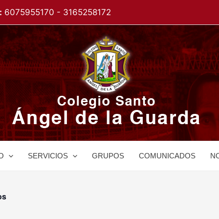
:
6075955170 - 3165258172
O
SERVICIOS
GRUPOS
COMUNICADOS
NO
os