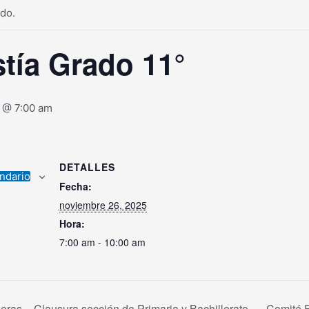
do.
stía Grado 11°
 @ 7:00 am
DETALLES
endario
Fecha:
noviembre 26, 2025
Hora:
7:00 am - 10:00 am
ras – Clausura sección de Primaria y Bachillerato.
Comité F