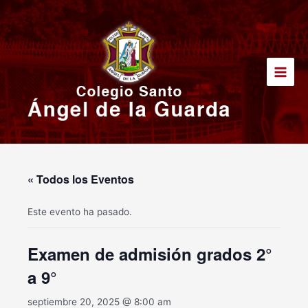
Ir
Main
al
Men
contenido
« Todos los Eventos
Este evento ha pasado.
Examen de admisión grados 2°
a 9°
septiembre 20, 2025 @ 8:00 am