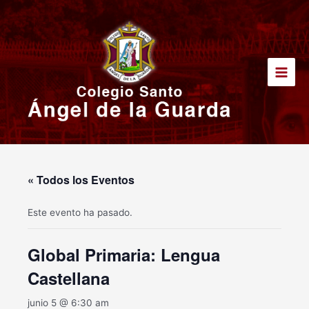
Ir
Main
al
Men
contenido
« Todos los Eventos
Este evento ha pasado.
Global Primaria: Lengua
Castellana
junio 5 @ 6:30 am