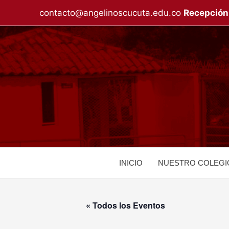
Ir
contacto@angelinoscucuta.edu.co
Recepción
al
contenido
INICIO
NUESTRO COLEGI
« Todos los Eventos