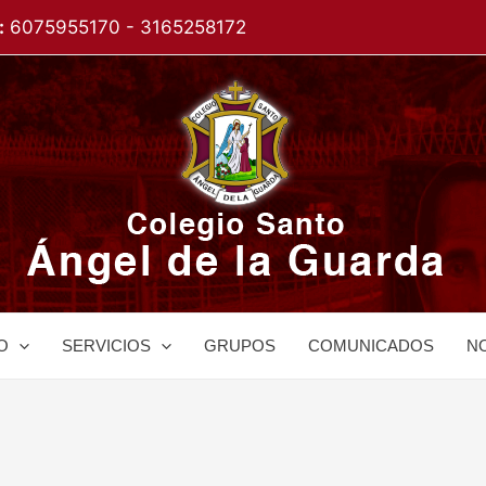
:
6075955170 - 3165258172
O
SERVICIOS
GRUPOS
COMUNICADOS
NO