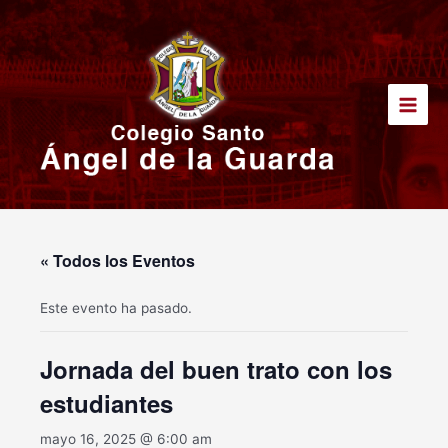
Ir
Main
al
Men
contenido
« Todos los Eventos
Este evento ha pasado.
Jornada del buen trato con los
estudiantes
mayo 16, 2025 @ 6:00 am