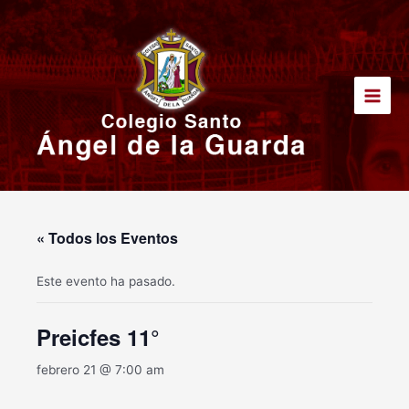
Ir
Main
al
Men
contenido
« Todos los Eventos
Este evento ha pasado.
Preicfes 11°
febrero 21 @ 7:00 am