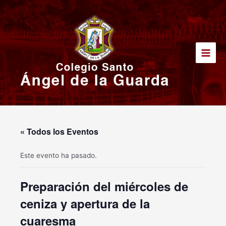
Ir
Main
al
Men
contenido
« Todos los Eventos
Este evento ha pasado.
Preparación del miércoles de
ceniza y apertura de la
cuaresma