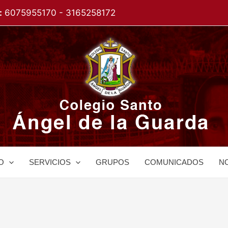
:
6075955170 - 3165258172
O
SERVICIOS
GRUPOS
COMUNICADOS
NO