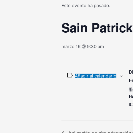
Este evento ha pasado.
Sain Patrick
marzo 16 @ 9:30 am
D
Añadir al calendario
F
m
H
9
Aplicación prueba orientación