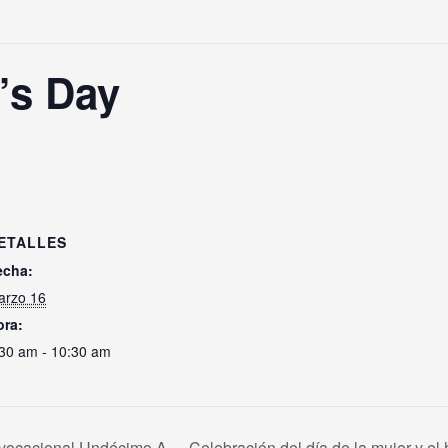
’s Day
ETALLES
echa:
arzo 16
ora:
:30 am - 10:30 am
 vocacional Undécimo A
Celebración del día de la mujer y el