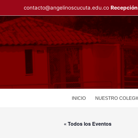
Ir
contacto@angelinoscucuta.edu.co
Recepción
al
contenido
INICIO
NUESTRO COLEGI
« Todos los Eventos