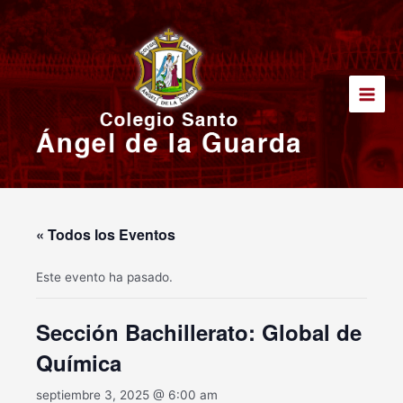
Ir
Main
al
Men
contenido
« Todos los Eventos
Este evento ha pasado.
Sección Bachillerato: Global de
Química
septiembre 3, 2025 @ 6:00 am