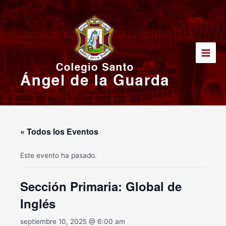
Ir
Main
al
Men
contenido
« Todos los Eventos
Este evento ha pasado.
Sección Primaria: Global de
Inglés
septiembre 10, 2025 @ 6:00 am