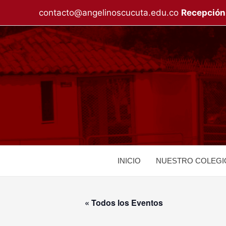
Ir
contacto@angelinoscucuta.edu.co
Recepción
al
contenido
INICIO
NUESTRO COLEGI
« Todos los Eventos