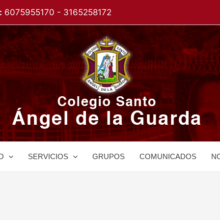
:
6075955170 - 3165258172
O
SERVICIOS
GRUPOS
COMUNICADOS
NO