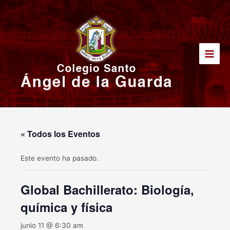
Ir
Main
al
Men
contenido
« Todos los Eventos
Este evento ha pasado.
Global Bachillerato: Biología,
química y física
junio 11 @ 6:30 am