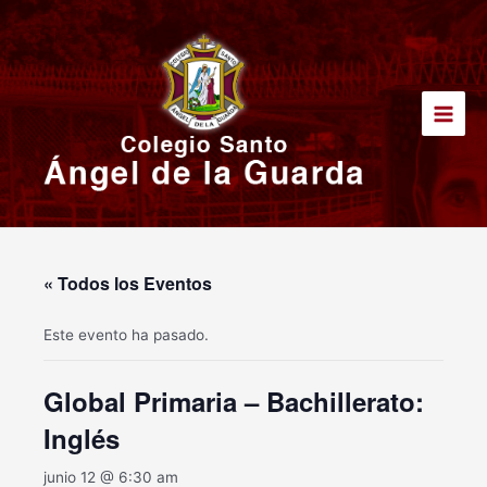
Ir
Main
al
Men
contenido
« Todos los Eventos
Este evento ha pasado.
Global Primaria – Bachillerato:
Inglés
junio 12 @ 6:30 am