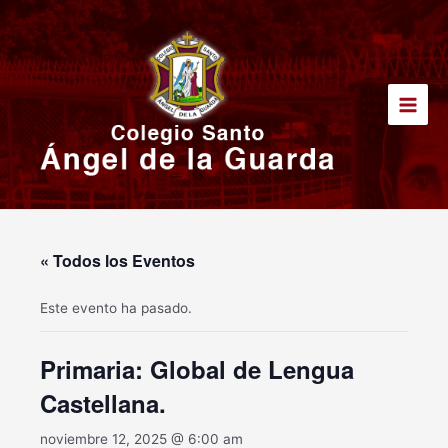
Ir
Main
al
Men
contenido
« Todos los Eventos
Este evento ha pasado.
Primaria: Global de Lengua
Castellana.
noviembre 12, 2025 @ 6:00 am