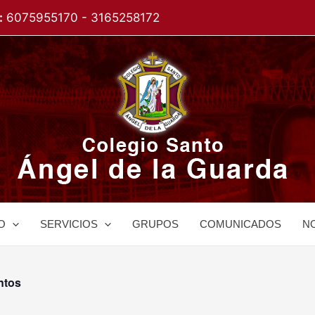
:
6075955170 - 3165258172
O
SERVICIOS
GRUPOS
COMUNICADOS
NO
ntos